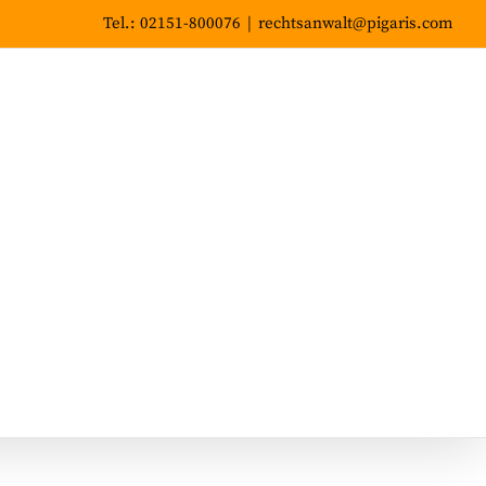
Tel.: 02151-800076
|
rechtsanwalt@pigaris.com