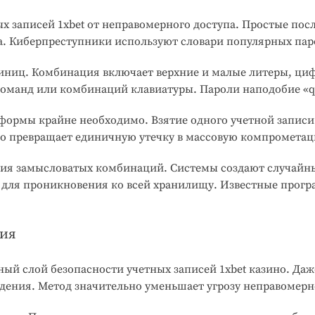
х записей 1xbet от неправомерного доступа. Простые пос
 Киберпреступники используют словари популярных паро
иниц. Комбинация включает верхние и малые литеры, циф
оманд или комбинаций клавиатуры. Пароли наподобие «qw
ормы крайне необходимо. Взятие одного учетной записи 
о превращает единичную утечку в массовую компромета
ия замысловатых комбинаций. Системы создают случайны
ль для проникновения ко всей хранилищу. Известные про
ция
ый слой безопасности учетных записей 1xbet казино. Д
ждения. Метод значительно уменьшает угрозу неправомерн