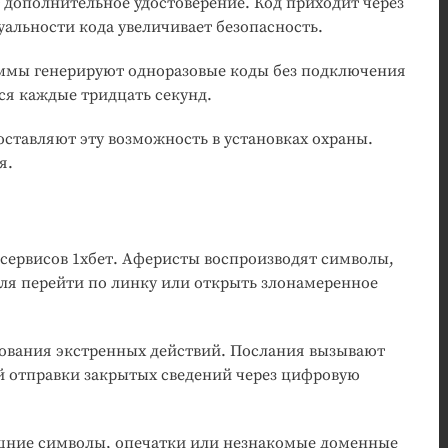
 дополнительное удостоверение. Код приходит через
альности кода увеличивает безопасность.
ммы генерируют одноразовые коды без подключения
тся каждые тридцать секунд.
тавляют эту возможность в установках охраны.
я.
ервисов 1хбет. Аферисты воспроизводят символы,
ля перейти по линку или открыть злонамеренное
ования экстренных действий. Послания вызывают
й отправки закрытых сведений через цифровую
шние символы, опечатки или незнакомые доменные