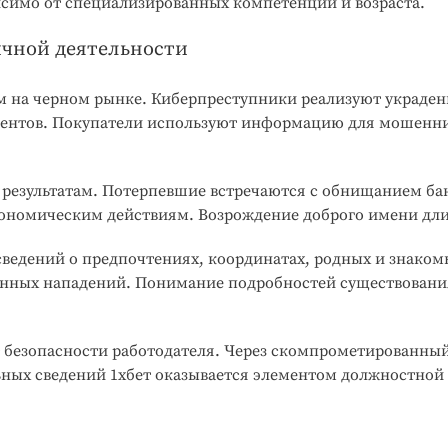
симо от специализированных компетенций и возраста.
ичной деятельности
 на черном рынке. Киберпреступники реализуют украден
ентов. Покупатели используют информацию для мошенни
результатам. Потерпевшие встречаются с обнищанием ба
кономическим действиям. Возрождение доброго имени дли
сведений о предпочтениях, координатах, родных и знак
нных нападений. Понимание подробностей существовани
 безопасности работодателя. Через скомпрометированны
ных сведений 1хбет оказывается элементом должностной 