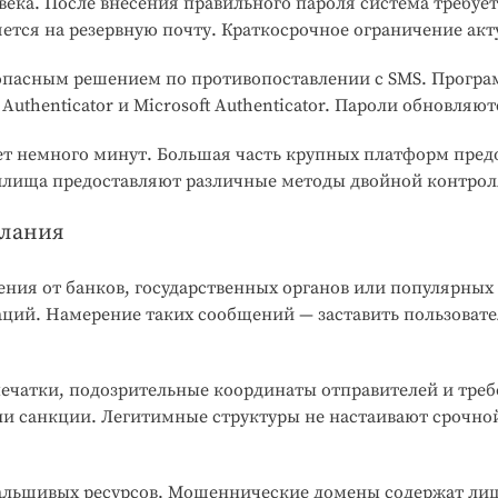
века. После внесения правильного пароля система требует
тся на резервную почту. Краткосрочное ограничение акту
опасным решением по противопоставлении с SMS. Програ
uthenticator и Microsoft Authenticator. Пароли обновляю
 немного минут. Большая часть крупных платформ предос
нилища предоставляют различные методы двойной контрол
слания
я от банков, государственных органов или популярных с
ций. Намерение таких сообщений — заставить пользовате
ечатки, подозрительные координаты отправителей и треб
или санкции. Легитимные структуры не настаивают срочно
фальшивых ресурсов. Мошеннические домены содержат ли