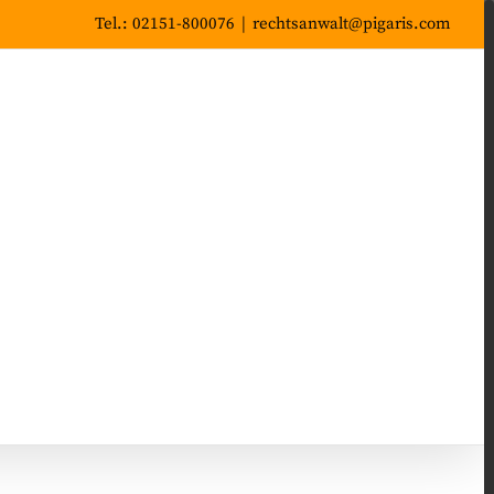
Tel.: 02151-800076
|
rechtsanwalt@pigaris.com