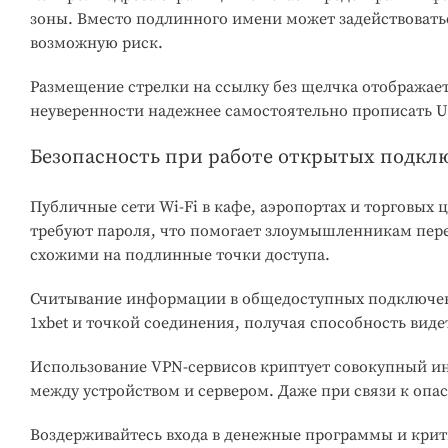
зоны. Вместо подлинного имени может задействовать
возможную риск.
Размещение стрелки на ссылку без щелчка отображает
неуверенности надежнее самостоятельно прописать UR
Безопасность при работе открытых подкл
Публичные сети Wi-Fi в кафе, аэропортах и торговых
требуют пароля, что помогает злоумышленникам пе
схожими на подлинные точки доступа.
Считывание информации в общедоступных подключени
1xbet и точкой соединения, получая способность ви
Использование VPN-сервисов криптует совокупный ин
между устройством и сервером. Даже при связи к оп
Воздерживайтесь входа в денежные программы и крит