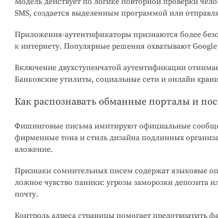
Модель действует по логике повторной проверки чело
SMS, создается выделенным программой или отправляе
Приложения-аутентификаторы признаются более без
к интернету. Популярные решения охватывают Google A
Включение двухступенчатой аутентификации отнимает
Банковские утилиты, социальные сети и онлайн хра
Как распознавать обманные порталы и по
Фишинговые письма имитируют официальные сообщени
фирменные тона и стиль дизайна подлинных организа
вложение.
Признаки сомнительных писем содержат языковые оп
ложное чувство паники: угрозы заморозки депозита 
почту.
Контроль адреса страницы помогает предотвратить 