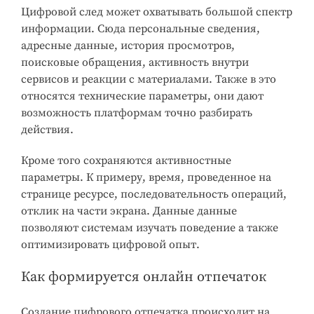
Цифровой след может охватывать большой спектр
информации. Сюда персональные сведения,
адресные данные, история просмотров,
поисковые обращения, активность внутри
сервисов и реакции с материалами. Также в это
относятся технические параметры, они дают
возможность платформам точно разбирать
действия.
Кроме того сохраняются активностные
параметры. К примеру, время, проведенное на
странице ресурсе, последовательность операций,
отклик на части экрана. Данные данные
позволяют системам изучать поведение а также
оптимизировать цифровой опыт.
Как формируется онлайн отпечаток
Создание цифрового отпечатка происходит на