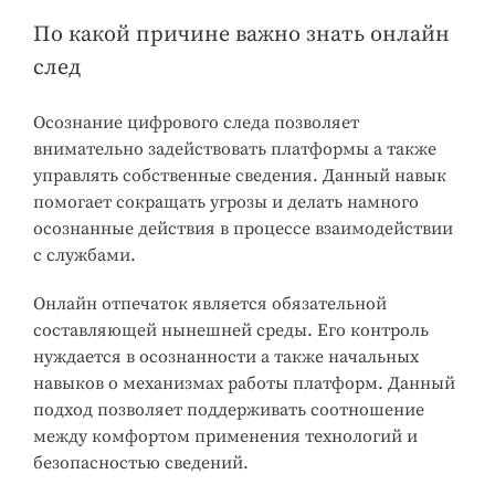
По какой причине важно знать онлайн
след
Осознание цифрового следа позволяет
внимательно задействовать платформы а также
управлять собственные сведения. Данный навык
помогает сокращать угрозы и делать намного
осознанные действия в процессе взаимодействии
с службами.
Онлайн отпечаток является обязательной
составляющей нынешней среды. Его контроль
нуждается в осознанности а также начальных
навыков о механизмах работы платформ. Данный
подход позволяет поддерживать соотношение
между комфортом применения технологий и
безопасностью сведений.