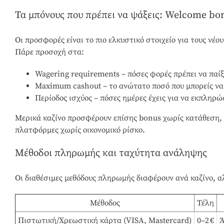
Τα μπόνους που πρέπει να ψάξεις: Welcome bon
Οι προσφορές είναι το πιο ελκυστικό στοιχείο για τους νέο
Πάρε προσοχή στα:
Wagering requirements – πόσες φορές πρέπει να παίξ
Maximum cashout – το ανώτατο ποσό που μπορείς να 
Περίοδος ισχύος – πόσες ημέρες έχεις για να εκπληρώ
Μερικά καζίνο προσφέρουν επίσης bonus χωρίς κατάθεση, πο
πλατφόρμες χωρίς οικονομικό ρίσκο.
Μέθοδοι πληρωμής και ταχύτητα ανάληψης
Οι διαθέσιμες μεθόδους πληρωμής διαφέρουν ανά καζίνο, αλ
Μέθοδος
Τέλη
Πιστωτική/Χρεωστική κάρτα (VISA, Mastercard)
0–2 €
Ά