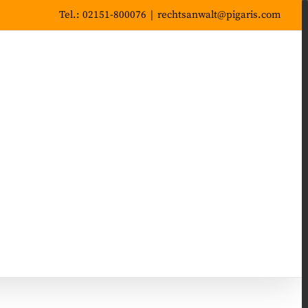
Tel.: 02151-800076
|
rechtsanwalt@pigaris.com