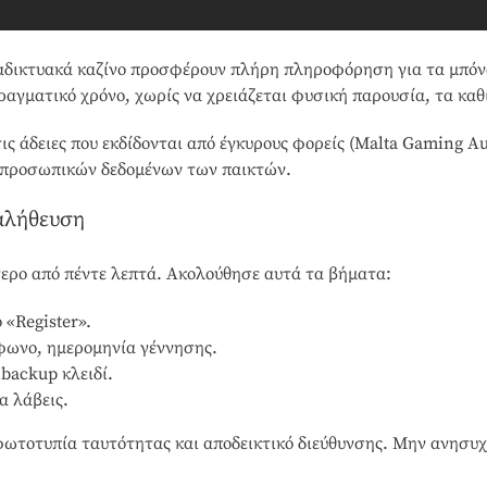
διαδικτυακά καζίνο προσφέρουν πλήρη πληροφόρηση για τα μπόνο
ραγματικό χρόνο, χωρίς να χρειάζεται φυσική παρουσία, τα καθ
ις άδειες που εκδίδονται από έγκυρους φορείς (Malta Gaming Aut
ων προσωπικών δεδομένων των παικτών.
παλήθευση
ερο από πέντε λεπτά. Ακολούθησε αυτά τα βήματα:
 «Register».
φωνο, ημερομηνία γέννησης.
backup κλειδί.
α λάβεις.
τοτυπία ταυτότητας και αποδεικτικό διεύθυνσης. Μην ανησυχεί