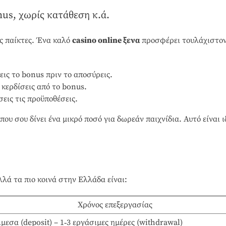
us, χωρίς κατάθεση κ.ά.
υς παίκτες. Ένα καλό
casino online ξενα
προσφέρει τουλάχιστον
εις το bonus πριν το αποσύρεις.
κερδίσεις από το bonus.
σεις τις προϋποθέσεις.
υ σου δίνει ένα μικρό ποσό για δωρεάν παιχνίδια. Αυτό είναι ι
λά τα πιο κοινά στην Ελλάδα είναι:
Χρόνος επεξεργασίας
μεσα (deposit) – 1‑3 εργάσιμες ημέρες (withdrawal)